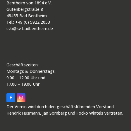
Bentheim von 1894 e.V.
Gutenbergstraße 8
48455 Bad Bentheim
Tel.: +49 (0) 5922 2053
svb@sv-badbentheim.de
Geschäftszeiten:
Montags & Donnerstags:
9.00 – 12.00 Uhr und
17.00 – 19.00 Uhr
F
I
a
n
Der Verein wird durch den geschäftsführenden Vorstand
c
s
e
t
Hendrik Husmann, Jan Somberg und Focko Wintels vertreten.
b
a
o
g
o
r
k
a