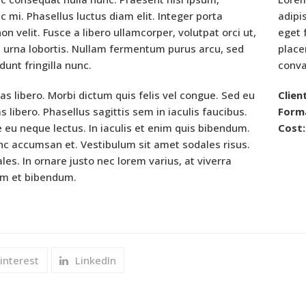
c mi. Phasellus luctus diam elit. Integer porta
adipi
on velit. Fusce a libero ullamcorper, volutpat orci ut,
eget 
el urna lobortis. Nullam fermentum purus arcu, sed
place
idunt fringilla nunc.
conval
tas libero. Morbi dictum quis felis vel congue. Sed eu
Clien
s libero. Phasellus sagittis sem in iaculis faucibus.
Form
 eu neque lectus. In iaculis et enim quis bibendum.
Cost:
nunc accumsan et. Vestibulum sit amet sodales risus.
es. In ornare justo nec lorem varius, at viverra
nim et bibendum.
interest
LinkedIn