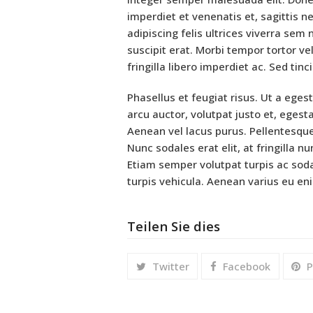
imperdiet et venenatis et, sagittis ne
adipiscing felis ultrices viverra sem n
suscipit erat. Morbi tempor tortor v
fringilla libero imperdiet ac. Sed tinc
Phasellus et feugiat risus. Ut a eges
arcu auctor, volutpat justo et, egesta
Aenean vel lacus purus. Pellentesque
Nunc sodales erat elit, at fringilla 
Etiam semper volutpat turpis ac sodal
turpis vehicula. Aenean varius eu e
Teilen Sie dies
Twitter
Facebook
P