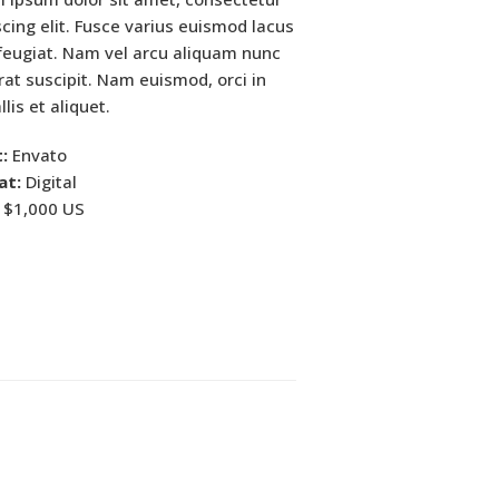
scing elit. Fusce varius euismod lacus
feugiat. Nam vel arcu aliquam nunc
rat suscipit. Nam euismod, orci in
lis et aliquet.
t:
Envato
at:
Digital
$1,000 US