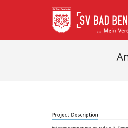
An
Project Description
Integer semper malesuada elit. Done