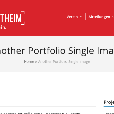
Verein
Abteilungen
other Portfolio Single Im
Home
»
Another Portfolio Single Image
Proj
c consequat nulla nunc. Praesent nisi ipsum,
Lorem