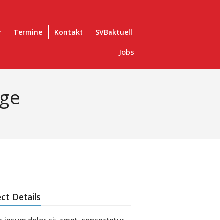
Termine
Kontakt
SVBaktuell
Jobs
age
ect Details
 ipsum dolor sit amet, consectetur